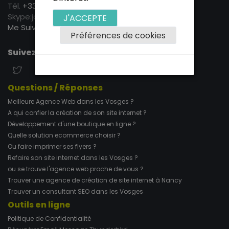
Tél.
+33 (0)6 15 92 06 30
Skype:jc.pixad
J'ACCEPTE
Me Suivre sur LinkedIn
Préférences de cookies
Suivez nos actualités
Questions / Réponses
Meilleure Agence Web dans les Vosges ?
A qui confier la création de son site internet ?
Développement d'une boutique en ligne ?
Quelle solution ecommerce choisir ?
Ou faire imprimer ses flyers ?
Refaire son site internet dans les Vosges ?
ou se trouve l'agence web proche de vous ?
Trouver une agence de création de site internet à Nancy
Trouver un consultant SEO dans les Vosges
Outils en ligne
Politique de Confidentialité