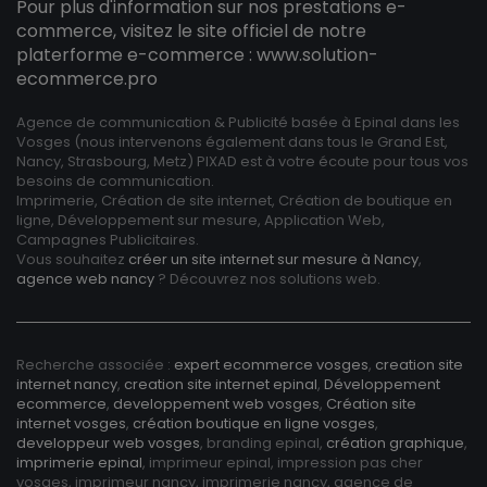
Pour plus d'information sur nos prestations e-
commerce, visitez le site officiel de notre
platerforme e-commerce :
www.solution-
ecommerce.pro
Agence de communication & Publicité basée à Epinal dans les
Vosges (nous intervenons également dans tous le Grand Est,
Nancy, Strasbourg, Metz) PIXAD est à votre écoute pour tous vos
besoins de communication.
Imprimerie, Création de site internet, Création de boutique en
ligne, Développement sur mesure, Application Web,
Campagnes Publicitaires.
Vous souhaitez
créer un site internet sur mesure à Nancy
,
agence web nancy
? Découvrez nos solutions web.
Recherche associée :
expert ecommerce vosges
,
creation site
internet nancy
,
creation site internet epinal
,
Développement
ecommerce
,
developpement web vosges
,
Création site
internet vosges
,
création boutique en ligne vosges
,
developpeur web vosges
, branding epinal,
création graphique
,
imprimerie epinal
, imprimeur epinal, impression pas cher
vosges, imprimeur nancy, imprimerie nancy, agence de