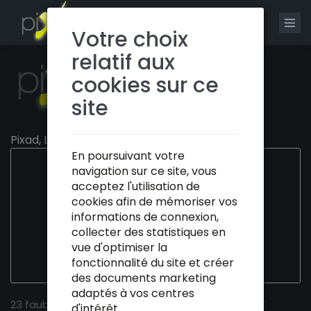
0
Votre choix
relatif aux
cookies sur ce
site
Pixad, La création web made in Vosges.
En poursuivant votre
Noté 5/5
navigation sur ce site, vous
acceptez l'utilisation de
sur google
cookies afin de mémoriser vos
informations de connexion,
Découvrez nos avis
collecter des statistiques en
vue d'optimiser la
ou déposez votre propre avis
fonctionnalité du site et créer
des documents marketing
adaptés à vos centres
23 faubourg de poissompré 88000 EPINAL, FRANCE
d'intérêt.