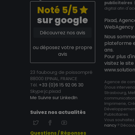
publicitaires
(
Noté 5/5
digital afin d'acc
sur google
Pixad, Agenc
WebAgency E
Découvrez nos avis
Nous somm
plateforme 
ou déposez votre propre
ans.
avis
Pour plus d'
visitez le si
www.soluti
23 faubourg de poissompré
88000 EPINAL, FRANCE
Agence de comm
Tél.
+33 (0)6 15 92 06 30
(nous interveno
Skype:jc.pixad
Strasbourg, Met
Me Suivre sur LinkedIn
communication
Imprimerie, Créa
Développement
Suivez nos actualités
Publicitaires.
Vous souhaite
nancy
? Découv
Questions / Réponses