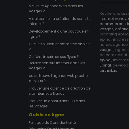
Meilleure Agence Web dans les
Vosges ?
Recherche asso
internet nancy
,
A qui confier la création de son site
ecommerce
,
d
internet ?
vosges
,
créatio
Développement d'une boutique en
branding epina
ligne ?
epinal, impress
Quelle solution ecommerce choisir
nancy, agence
?
vosges
, agenc
de com epinal
Ou faire imprimer ses flyers ?
epinal
, imprim
Refaire son site internet dans les
Epinal
, develo
Vosges ?
birthink.io
ou se trouve l'agence web proche
de vous ?
Trouver une agence de création de
site internet à Nancy
Trouver un consultant SEO dans
les Vosges
Outils en ligne
Politique de Confidentialité
Récupérer Email Message