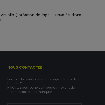
visuelle ( création de logo ). Nous étudions
s.
NOUS CONTACTER
Envie de travailler avec nous ou juste nous dire
bonjour ?
N'hésitez pas, ce ne sont pas les moyens de
communication qui manquent !