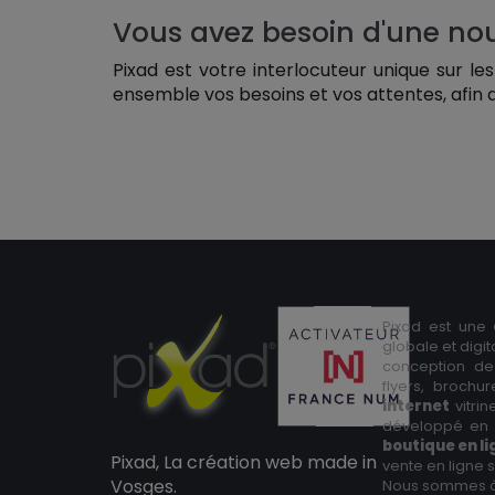
Vous avez besoin d'une nouv
Pixad est votre interlocuteur unique sur le
ensemble vos besoins et vos attentes, afin de 
Pixad est une
globale et digi
conception de
flyers, brochu
internet
vitri
développé en 
boutique en l
Pixad, La création web made in
vente en ligne
Vosges.
Nous sommes 