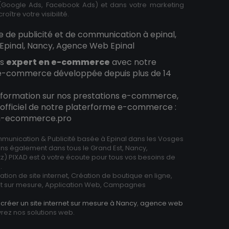
Google Ads, Facebook Ads) et dans votre marketing
roître votre visibilité.
e de publicité et de communication à epinal,
pinal, Nancy, Agence Web Epinal
es
expert en e-commerce
avec notre
e-commerce développée depuis plus de 14
information sur nos prestations e-commerce,
te officiel de notre platerforme e-commerce :
on-ecommerce.pro
unication & Publicité basée à Epinal dans les Vosges
ns également dans tous le Grand Est, Nancy,
z) PIXAD est à votre écoute pour tous vos besoins de
.
tion de site internet, Création de boutique en ligne,
 sur mesure, Application Web, Campagnes
z
créer un site internet sur mesure à Nancy
,
agence web
rez nos solutions web.