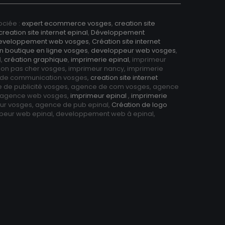
ciée :
expert ecommerce vosges
,
creation site
creation site internet epinal
,
Développement
eveloppement web vosges
,
Création site internet
n boutique en ligne vosges
,
developpeur web vosges
,
l,
création graphique
,
imprimerie epinal
, imprimeur
ion pas cher vosges, imprimeur nancy, imprimerie
 de communication vosges,
creation site internet
e de publicité vosges, agence de com vosges, agence
, agence web vosges,
imprimeur epinal
,
imprimerie
eur vosges, agence de pub epinal,
Création de logo
ppeur web epinal, developpement web à epinal,