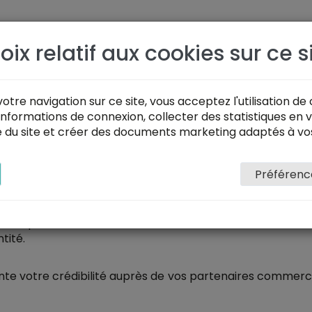
SOLUTIONS
PORTFOLIO
DEVIS
IMPRIMERIE
oix relatif aux cookies sur ce s
le, pour vous différe
otre navigation sur ce site, vous acceptez l'utilisation de 
nformations de connexion, collecter des statistiques en v
té du site et créer des documents marketing adaptés à vo
Préférenc
otre stratégie de communication
treprise commence par son
Identité visuelle
. Cet ense
entreprise en véhiculant vos idées, et votre coeur d'act
ntité.
nte votre crédibilité auprès de vos partenaires commercia