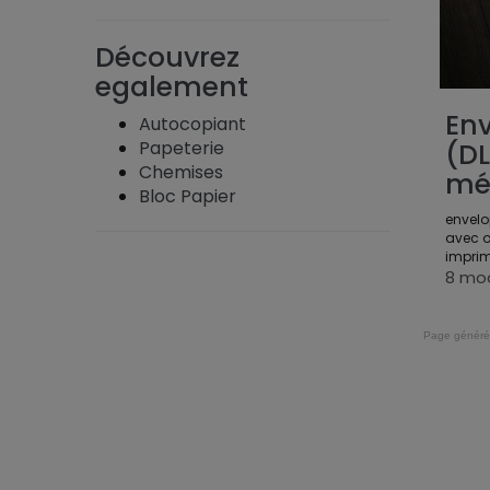
Découvrez
egalement
En
Autocopiant
(D
Papeterie
Chemises
mé
Bloc Papier
envelo
avec o
impri
8 mo
Page généré