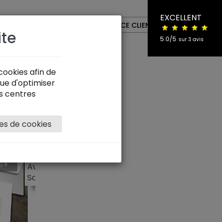
16 Article(s)
EXCELLENT
0
ESPACE CLIENT
ite
5.0/5
sur 3 avis
cookies afin de
ue d'optimiser
s centres
es de cookies
ression
Recto
ntité
500
1000
re
Avec fen?tre 45x100mm
2000
Sans fen?tre
3000