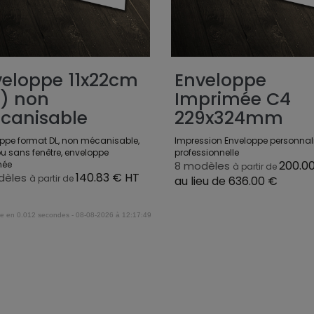
veloppe 11x22cm
Enveloppe
L) non
Imprimée C4
canisable
229x324mm
ppe format DL, non mécanisable,
Impression Enveloppe personnali
u sans fenêtre, enveloppe
professionnelle
200.0
mée
8 modèles
à partir de
140.83 € HT
dèles
à partir de
au lieu de 636.00 €
e en 0.012 secondes - 08-08-2026 à 12:17:49