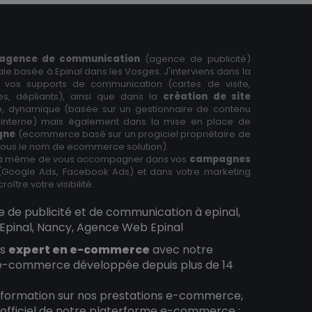
agence de communication
(agence de publicité)
tale basée à Epinal dans les Vosges. J'interviens dans la
 vos supports de communication (cartes de visite,
res, dépliants), ainsi que dans la
création de site
ne, dynamique (basée sur un gestionnaire de contenu
interne) mais également dans la mise en place de
igne
(ecommerce basé sur un progiciel propriétaire de
 sous le nom de ecommerce solution).
à même de vous accompagner dans vos
campagnes
Google Ads, Facebook Ads) et dans votre marketing
roître votre visibilité.
e de publicité et de communication à epinal,
pinal, Nancy, Agence Web Epinal
es
expert en e-commerce
avec notre
e-commerce développée depuis plus de 14
information sur nos prestations e-commerce,
te officiel de notre platerforme e-commerce :