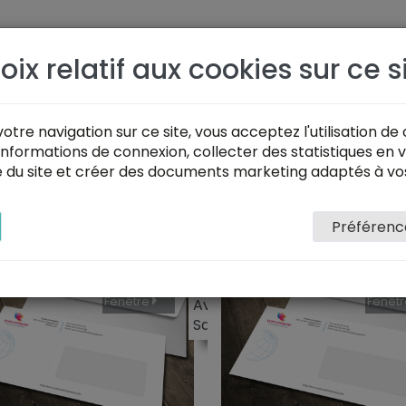
SOLUTIONS
PORTFOLIO
DEVIS
IMPRIMERIE
oix relatif aux cookies sur ce s
otre navigation sur ce site, vous acceptez l'utilisation de 
nformations de connexion, collecter des statistiques en v
té du site et créer des documents marketing adaptés à vo
veloppe
Préférenc
Impression
Imp
MOTION
Recto
Quantité
Qua
500
1000
Fenêtre
Fenêt
Avec fen?tre 45x100mm
2000
Sans fen?tre
3000