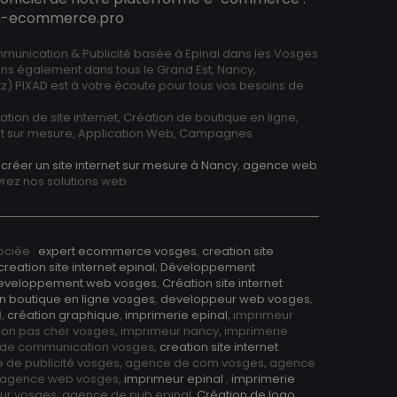
on-ecommerce.pro
unication & Publicité basée à Epinal dans les Vosges
ns également dans tous le Grand Est, Nancy,
z) PIXAD est à votre écoute pour tous vos besoins de
.
tion de site internet, Création de boutique en ligne,
 sur mesure, Application Web, Campagnes
z
créer un site internet sur mesure à Nancy
,
agence web
rez nos solutions web.
ciée :
expert ecommerce vosges
,
creation site
creation site internet epinal
,
Développement
eveloppement web vosges
,
Création site internet
n boutique en ligne vosges
,
developpeur web vosges
,
l,
création graphique
,
imprimerie epinal
, imprimeur
ion pas cher vosges, imprimeur nancy, imprimerie
 de communication vosges,
creation site internet
e de publicité vosges, agence de com vosges, agence
, agence web vosges,
imprimeur epinal
,
imprimerie
eur vosges, agence de pub epinal,
Création de logo