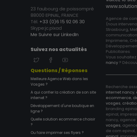
www.soluti
23 faubourg de poissompré
88000 EPINAL, FRANCE
Agence de comm
Tél.
+33 (0)6 15 92 06 30
(nous interveno
Skype:jc.pixad
Strasbourg, Met
Me Suivre sur LinkedIn
communication
Imprimerie, Créa
Développement
Suivez nos actualités
Publicitaires.
Vous souhaite
nancy
? Découv
Questions / Réponses
Meilleure Agence Web dans les
Vosges ?
Recherche asso
internet nancy
,
A qui confier la création de son site
ecommerce
,
d
internet ?
vosges
,
créatio
Développement d'une boutique en
branding epina
ligne ?
epinal, impress
Quelle solution ecommerce choisir
nancy, agence
?
vosges
, agenc
de com epinal
Ou faire imprimer ses flyers ?
epinal
, imprim