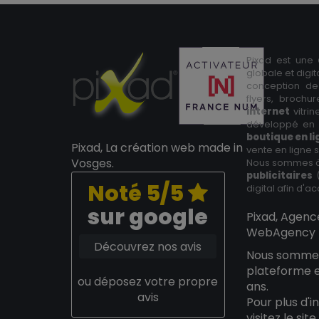
Pixad est une
globale et digi
conception de
flyers, brochu
internet
vitri
développé en 
boutique en l
Pixad, La création web made in
vente en ligne
Vosges.
Nous sommes 
publicitaires
(
Noté 5/5
digital afin d'acc
sur google
Pixad, Agenc
WebAgency E
Découvrez nos avis
Nous somm
plateforme 
ou déposez votre propre
ans.
avis
Pour plus d'
visitez le si