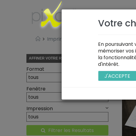
L'AGENCE
Votre ch
Imprimerie
Office
Enveloppe
En poursuivant v
mémoriser vos i
la fonctionnali
En
AFFINER VOTRE RECHERCHE
d'intérêt.
Format
J'ACCEPTE
PRO
Fenêtre
Impression
Filtrer les Resultats