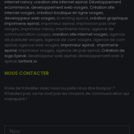
internet nancy
,
creation site internet epinal
,
Développement
ecommerce
,
developpement web vosges
,
Création site
internet vosges
,
création boutique en ligne vosges
,
developpeur web vosges
, branding epinal,
création graphique
,
imprimerie epinal
, imprimeur epinal, impression pas cher
vosges, imprimeur nancy, imprimerie nancy, agence de
communication vosges,
creation site internet vosges
, agence
de publicité vosges, agence de com vosges, agence de com
epinal, agence web vosges,
imprimeur epinal
,
imprimerie
epinal
, imprimeur vosges, agence de pub epinal,
Création de
logo Epinal
, developpeur web epinal, developpement web à
epinal,
birthink.io
NOUS CONTACTER
Envie de travailler avec nous ou juste nous dire bonjour ?
N'hésitez pas, ce ne sont pas les moyens de communication qui
manquent !