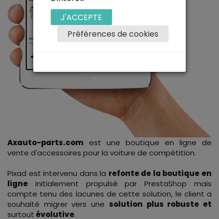
J'ACCEPTE
Préférences de cookies
Axauto-parts.com
est une boutique en ligne de
vente d'accessoires pour la voiture de compétition.
Pixad est intervenu dans la
refonte de la boutique en
ligne
initialement propulsé par PrestaShop mais
compte tenu des lacunes de cette solution, le client a
souhaité migrer vers une
solution plus robuste et
surtout
évolutive
.