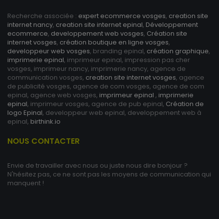
Recherche associée :
expert ecommerce vosges
,
creation site
internet nancy
,
creation site internet epinal
,
Développement
ecommerce
,
developpement web vosges
,
Création site
internet vosges
,
création boutique en ligne vosges
,
developpeur web vosges
, branding epinal,
création graphique
,
imprimerie epinal
, imprimeur epinal, impression pas cher
vosges, imprimeur nancy, imprimerie nancy, agence de
communication vosges,
creation site internet vosges
, agence
de publicité vosges, agence de com vosges, agence de com
epinal, agence web vosges,
imprimeur epinal
,
imprimerie
epinal
, imprimeur vosges, agence de pub epinal,
Création de
logo Epinal
, developpeur web epinal, developpement web à
epinal,
birthink.io
NOUS CONTACTER
Envie de travailler avec nous ou juste nous dire bonjour ?
N'hésitez pas, ce ne sont pas les moyens de communication qui
manquent !