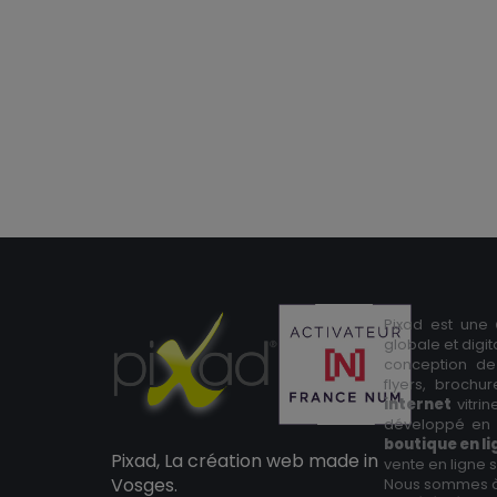
Pixad est une
globale et digi
conception de
flyers, brochu
internet
vitri
développé en 
boutique en l
Pixad, La création web made in
vente en ligne
Vosges.
Nous sommes 