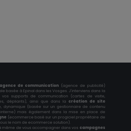
agence de communication
(agence de publicité)
tale basée à Epinal dans les Vosges. J'interviens dans la
 vos supports de communication (cartes de visite,
res, dépliants), ainsi que dans la
création de site
ne, dynamique (basée sur un gestionnaire de contenu
interne) mais également dans la mise en place de
igne
(ecommerce basé sur un progiciel propriétaire de
 sous le nom de ecommerce solution).
à même de vous accompagner dans vos
campagnes