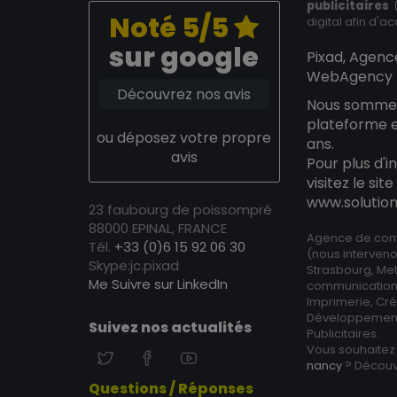
publicitaires
(
Noté 5/5
digital afin d'acc
sur google
Pixad, Agenc
WebAgency E
Découvrez nos avis
Nous somm
plateforme 
ou déposez votre propre
ans.
avis
Pour plus d'
visitez le si
www.soluti
23 faubourg de poissompré
88000 EPINAL, FRANCE
Agence de comm
Tél.
+33 (0)6 15 92 06 30
(nous interveno
Skype:jc.pixad
Strasbourg, Met
Me Suivre sur LinkedIn
communication
Imprimerie, Créa
Développement
Suivez nos actualités
Publicitaires.
Vous souhaite
nancy
? Découv
Questions / Réponses