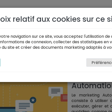
SOLUTIONS
PORTFOLIO
DEVIS
IMPRIMERIE
oix relatif aux cookies sur ce s
e du Marketing Auto
otre navigation sur ce site, vous acceptez l'utilisation de 
nformations de connexion, collecter des statistiques en v
té du site et créer des documents marketing adaptés à vo
Vous avez suremen
marketing
( Marke
savez pas ce qui s
Préférenc
derniers mois, nous a
Qu'est c
Automatio
Le marketing Aut
consiste à utilise
exécuter, gérer et 
quotidien, comme pa