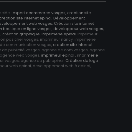
ciée :
expert ecommerce vosges
,
creation site
creation site internet epinal
,
Développement
eveloppement web vosges
,
Création site internet
n boutique en ligne vosges
,
developpeur web vosges
,
l,
création graphique
,
imprimerie epinal
, imprimeur
ion pas cher vosges, imprimeur nancy, imprimerie
 de communication vosges,
creation site internet
e de publicité vosges, agence de com vosges, agence
, agence web vosges,
imprimeur epinal
,
imprimerie
eur vosges, agence de pub epinal,
Création de logo
ppeur web epinal, developpement web à epinal,