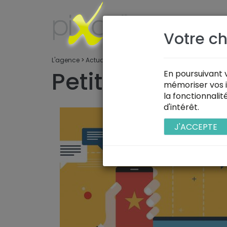
L'AGENCE
Votre ch
L'agence
>
Actualités
Petit Glossair
En poursuivant v
mémoriser vos i
la fonctionnali
d'intérêt.
J'ACCEPTE