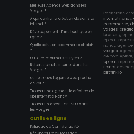
Meilleure Agence Web dans les
Vosges ?
Recherche asso
internet nancy
,
A qui confier la création de son site
ecommerce
,
d
internet ?
vosges
,
créatio
Développement d'une boutique en
branding epina
ligne ?
epinal, impress
Quelle solution ecommerce choisir
nancy, agence
?
vosges
, agenc
de com epinal
Ou faire imprimer ses flyers ?
epinal
, imprim
Refaire son site internet dans les
Epinal
, develo
Vosges ?
birthink.io
ou se trouve l'agence web proche
de vous ?
Trouver une agence de création de
site internet à Nancy
Trouver un consultant SEO dans
les Vosges
Outils en ligne
Politique de Confidentialité
Récupérer Email Message