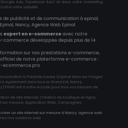
Google Ads, Facebook Ads) et dans votre marketing
roître votre visibilité.
e de publicité et de communication à epinal,
pinal, Nancy, Agence Web Epinal
es
expert en e-commerce
avec notre
e-commerce développée depuis plus de 14
information sur nos prestations e-commerce,
te officiel de notre platerforme e-commerce :
on-ecommerce.pro
unication & Publicité basée à Epinal dans les Vosges
ns également dans tous le Grand Est, Nancy,
z) PIXAD est à votre écoute pour tous vos besoins de
.
tion de site internet, Création de boutique en ligne,
 sur mesure, Application Web, Campagnes
z
créer un site internet sur mesure à Nancy
,
agence web
rez nos solutions web.