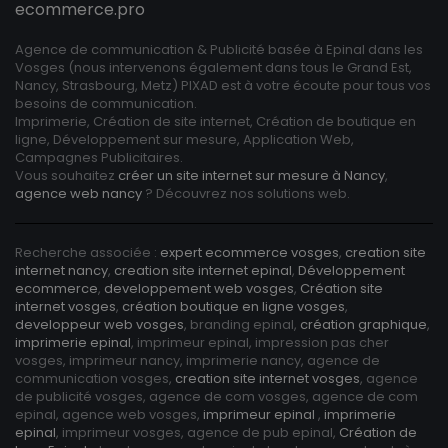
ecommerce.pro
Agence de communication & Publicité basée à Epinal dans les
Vosges (nous intervenons également dans tous le Grand Est,
Nancy, Strasbourg, Metz) PIXAD est à votre écoute pour tous vos
besoins de communication.
Imprimerie, Création de site internet, Création de boutique en
ligne, Développement sur mesure, Application Web,
Campagnes Publicitaires.
Vous souhaitez
créer un site internet sur mesure à Nancy
,
agence web nancy
? Découvrez nos solutions web.
Recherche associée :
expert ecommerce vosges
,
creation site
internet nancy
,
creation site internet epinal
,
Développement
ecommerce
,
developpement web vosges
,
Création site
internet vosges
,
création boutique en ligne vosges
,
developpeur web vosges
, branding epinal,
création graphique
,
imprimerie epinal
, imprimeur epinal, impression pas cher
vosges, imprimeur nancy, imprimerie nancy, agence de
communication vosges,
creation site internet vosges
, agence
de publicité vosges, agence de com vosges, agence de com
epinal, agence web vosges,
imprimeur epinal
,
imprimerie
epinal
, imprimeur vosges, agence de pub epinal,
Création de