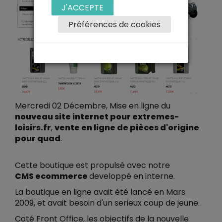
J'ACCEPTE
Préférences de cookies
Mercredi 02 Décembre, Mise en ligne du
nouveau site internet pour extremes-
loisirs.fr
,
vente en ligne de pièces d'origine
pour quad
.
Cette boutique est propulsé avec notre
CMS ecommerce
developpé en interne.
La boutique en ligne avait été lancé en Mars
2009, et avait besoin d'un serieux coup de jeune.
Coté Front Office, les objectifs de la nouvelle